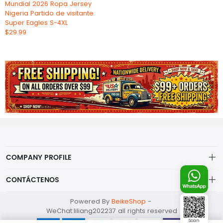
Mundial 2026 Ropa Jersey
Nigeria Partido de visitante
Super Eagles S-4XL
$29.99
COMPANY PROFILE
This website is established and operated by LILIANG.INC., a US
CONTÁCTENOS
company specializing in the sale of various shoes, bags, and
other products. Our customer service system is available 24/7,
mankji2021@gmail.com
Powered By
BeikeShop
-
and you can contact our WhatsApp online customer service
WeChat:liliang202237 all rights reserved
before making a purchase.
Whatsapp: +447599352109
Scan