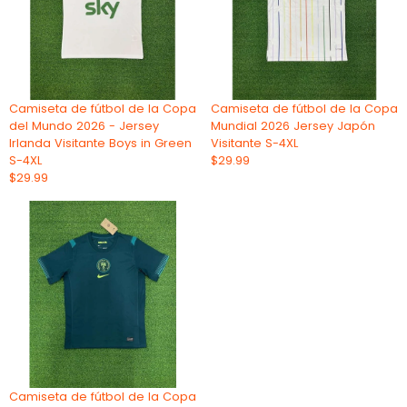
Camiseta de fútbol de la Copa
Camiseta de fútbol de la Copa
del Mundo 2026 - Jersey
Mundial 2026 Jersey Japón
Irlanda Visitante Boys in Green
Visitante S-4XL
S-4XL
$29.99
$29.99
Camiseta de fútbol de la Copa