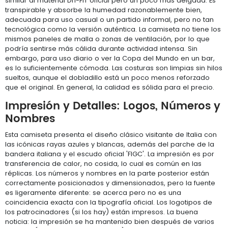
similar al material Dri-FIT oficial pero un poco más delgada. Es
transpirable y absorbe la humedad razonablemente bien,
adecuada para uso casual o un partido informal, pero no tan
tecnológica como la versión auténtica. La camiseta no tiene los
mismos paneles de malla o zonas de ventilación, por lo que
podría sentirse más cálida durante actividad intensa. Sin
embargo, para uso diario o ver la Copa del Mundo en un bar,
es lo suficientemente cómoda. Las costuras son limpias sin hilos
sueltos, aunque el dobladillo está un poco menos reforzado
que el original. En general, la calidad es sólida para el precio.
Impresión y Detalles: Logos, Números y
Nombres
Esta camiseta presenta el diseño clásico visitante de Italia con
las icónicas rayas azules y blancas, además del parche de la
bandera italiana y el escudo oficial 'FIGC'. La impresión es por
transferencia de calor, no cosida, lo cual es común en las
réplicas. Los números y nombres en la parte posterior están
correctamente posicionados y dimensionados, pero la fuente
es ligeramente diferente: se acerca pero no es una
coincidencia exacta con la tipografía oficial. Los logotipos de
los patrocinadores (si los hay) están impresos. La buena
noticia: la impresión se ha mantenido bien después de varios