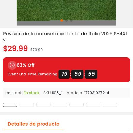
Revisión de la camiseta visitante de Italia 2026 S-4XL
v...
$29.99
$79.99
63% Off
19
59
54
:
:
Event End Time Remaining
en stock:
En stock
SKU:
1018_1
modelo:
1779310272-4
Detalles de producto