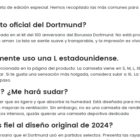
a de edición especial. Hemos recopilado las más comunes para ay
to oficial del Dortmund?
rada en el kit del 100 aniversario del Borussia Dortmund. No está pro
aman. La tela se siente suave y transpirable, y la impresión es ví
mente uso una L estadounidense.
ionada en la página del producto. La camiseta viene en S, M, L, XL,
r. Si te gusta una sensación más holgada, considera subir a XL. La 
 paso.
a? ¿Me hará sudar?
er que es ligera y que absorbe la humedad. Está diseñada para man
s mejoran la ventilación. Sin embargo, no es una camiseta de rend
tos intensos, quizás quieras una camiseta deportiva dedicada.
 fiel al diseño original de 2024?
ersario que el Dortmund usó en partidos selectos. Presenta las raya