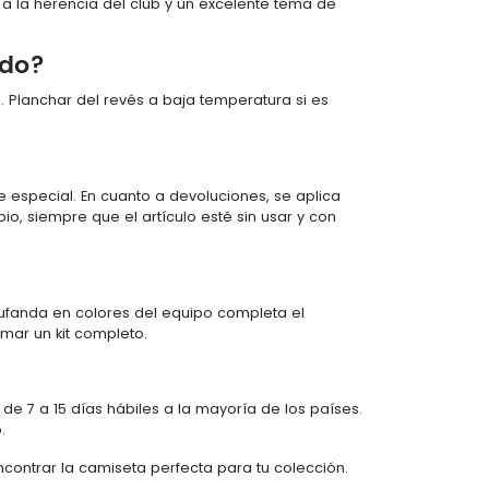
e a la herencia del club y un excelente tema de
ado?
te. Planchar del revés a baja temperatura si es
e especial. En cuanto a devoluciones, se aplica
o, siempre que el artículo esté sin usar y con
bufanda en colores del equipo completa el
mar un kit completo.
de 7 a 15 días hábiles a la mayoría de los países.
.
contrar la camiseta perfecta para tu colección.