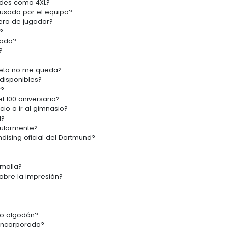
andes como 4XL?
 usado por el equipo?
ero de jugador?
?
vado?
?
iseta no me queda?
disponibles?
r?
el 100 aniversario?
io o ir al gimnasio?
l?
gularmente?
ising oficial del Dortmund?
 malla?
obre la impresión?
 o algodón?
 incorporada?