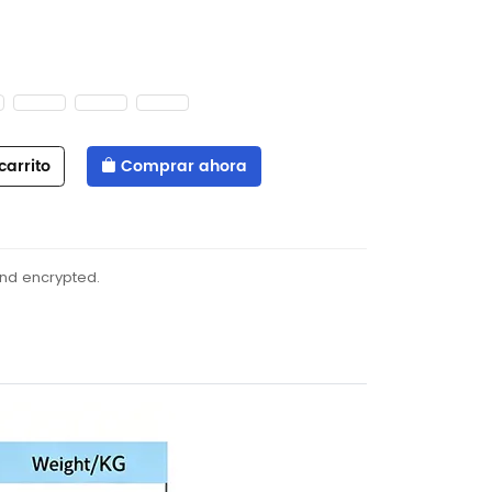
carrito
Comprar ahora
and encrypted.