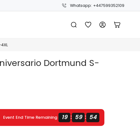
Whatsapp: +447599352109
-4XL
niversario Dortmund S-
19
59
53
:
:
Event End Time Remaining