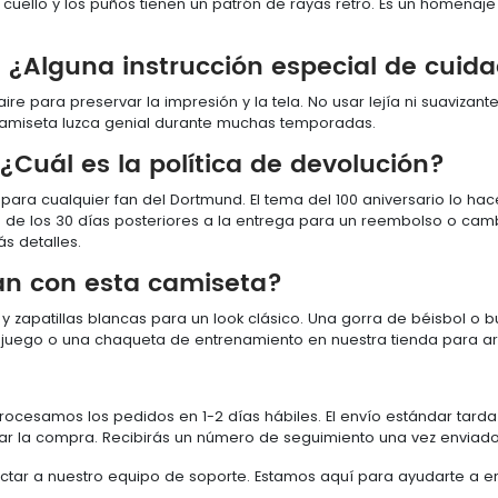
l cuello y los puños tienen un patrón de rayas retro. Es un homenaj
¿Alguna instrucción especial de cuid
ire para preservar la impresión y la tela. No usar lejía ni suavizan
camiseta luzca genial durante muchas temporadas.
Cuál es la política de devolución?
para cualquier fan del Dortmund. El tema del 100 aniversario lo hac
 de los 30 días posteriores a la entrega para un reembolso o cambi
s detalles.
an con esta camiseta?
 zapatillas blancas para un look clásico. Una gorra de béisbol o 
 juego o una chaqueta de entrenamiento en nuestra tienda para ar
rocesamos los pedidos en 1-2 días hábiles. El envío estándar tarda 
izar la compra. Recibirás un número de seguimiento una vez enviado
actar a nuestro equipo de soporte. Estamos aquí para ayudarte a en