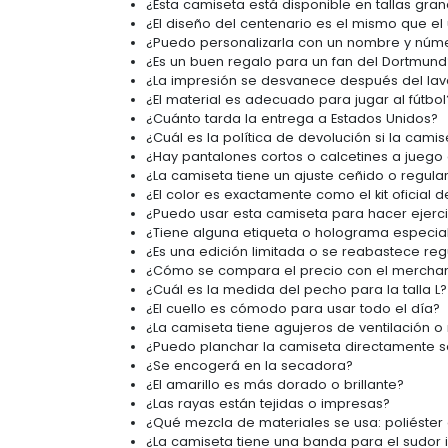
¿Esta camiseta está disponible en tallas gr
¿El diseño del centenario es el mismo que el
¿Puedo personalizarla con un nombre y núm
¿Es un buen regalo para un fan del Dortmund
¿La impresión se desvanece después del la
¿El material es adecuado para jugar al fútbol
¿Cuánto tarda la entrega a Estados Unidos?
¿Cuál es la política de devolución si la cam
¿Hay pantalones cortos o calcetines a juego 
¿La camiseta tiene un ajuste ceñido o regula
¿El color es exactamente como el kit oficial d
¿Puedo usar esta camiseta para hacer ejercic
¿Tiene alguna etiqueta o holograma especia
¿Es una edición limitada o se reabastece re
¿Cómo se compara el precio con el merchand
¿Cuál es la medida del pecho para la talla L?
¿El cuello es cómodo para usar todo el día?
¿La camiseta tiene agujeros de ventilación o
¿Puedo planchar la camiseta directamente s
¿Se encogerá en la secadora?
¿El amarillo es más dorado o brillante?
¿Las rayas están tejidas o impresas?
¿Qué mezcla de materiales se usa: poliéster
¿La camiseta tiene una banda para el sudor