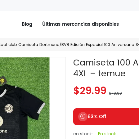
Blog
Últimas mercancías disponibles
tbol club Camiseta Dortmund/BVB Edición Especial 100 Aniversario S
Camiseta 100 A
4XL – temue
$29.99
$79.99
63% Off
en stock:
En stock