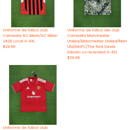
Uniforme de fútbol club
Uniforme de fútbol del club
Camiseta AC Milan/AC Milan
Camiseta Manchester
2425 Local S-4XL
United/Manchester United/Man
$29.99
Utd/MUFC/The Red Devils
Edición co-branded S-4XL
$29.99
Uniforme de fútbol club