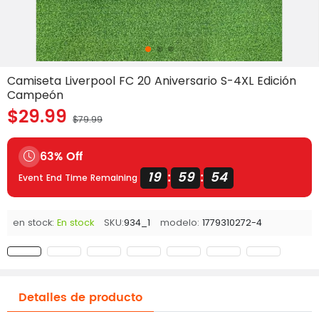
Camiseta Liverpool FC 20 Aniversario S-4XL Edición
Campeón
$29.99
$79.99
63% Off
19
59
53
:
:
Event End Time Remaining
en stock:
En stock
SKU:
934_1
modelo:
1779310272-4
Detalles de producto