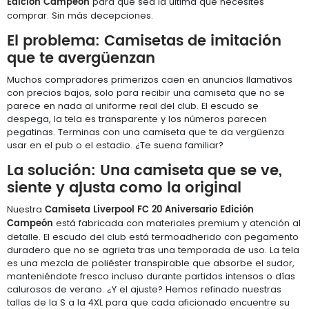
Edición Campeón
para que sea la última que necesites
comprar. Sin más decepciones.
El problema: Camisetas de imitación
que te avergüenzan
Muchos compradores primerizos caen en anuncios llamativos
con precios bajos, solo para recibir una camiseta que no se
parece en nada al uniforme real del club. El escudo se
despega, la tela es transparente y los números parecen
pegatinas. Terminas con una camiseta que te da vergüenza
usar en el pub o el estadio. ¿Te suena familiar?
La solución: Una camiseta que se ve,
siente y ajusta como la original
Camiseta Liverpool FC 20 Aniversario Edición
Nuestra
Campeón
está fabricada con materiales premium y atención al
detalle. El escudo del club está termoadherido con pegamento
duradero que no se agrieta tras una temporada de uso. La tela
es una mezcla de poliéster transpirable que absorbe el sudor,
manteniéndote fresco incluso durante partidos intensos o días
calurosos de verano. ¿Y el ajuste? Hemos refinado nuestras
tallas de la S a la 4XL para que cada aficionado encuentre su