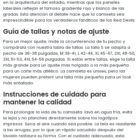
en la arquitectura del estadio, mientras que los paneles
laterales reflejan el famoso gradiente rojo y blanco de las
gradas. Esta atención al detalle hace que la camiseta sea
imprescindible para los verdaderos fanáticos de los Red Devils.
Guía de tallas y notas de ajuste
Para un mejor ajuste, mide la circunferencia de tu pecho y
compárala con nuestra tabla de tallas. La talla S se adapta a
pecho de 36-38 pulgadas, M 39-41, L 42-44, XL 45-47, 2XL 48-50,
3XL 51-53, 4XL 54-56 pulgadas. Si estás entre tallas, elige la talla
más grande para un ajuste más holgado o la más pequeña
para un corte más atlético. La camiseta es unisex, pero las
mujeres pueden preferir una talla más pequeña para un look
más entallado.
Instrucciones de cuidado para
mantener la calidad
Para prolongar la vida de tu camiseta: lava en agua fría, evita
la lejía y no planches directamente sobre los logotipos
impresos. Seca al aire cuando sea posible. La tela es resistente
a las arrugas, por lo que un rápido sacudido después del
lavado restaura su forma. Con el cuidado adecuado, esta