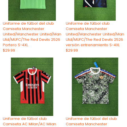
Uniforme de fútbol del club
Uniforme de fútbol club
Camiseta Manchester
Camiseta Manchester
United/Manchester United/Man
United/Manchester United/Man
Utd/MUFC/The Red Devils 2526
Utd/MUFC/The Red Devils 2526
Portero S-4XL
versión entrenamiento S-4XL
$29.99
$29.99
Uniforme de fútbol club
Uniforme de fútbol del club
Camiseta AC Milan/AC Milan
Camiseta Manchester