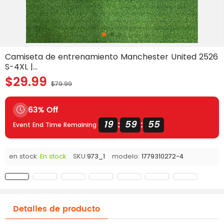
Camiseta de entrenamiento Manchester United 2526
S-4XL |...
$29.99
$79.99
63% Off
19
59
54
:
:
Event End Time Remaining
en stock:
En stock
SKU:
973_1
modelo:
1779310272-4
Detalles de producto