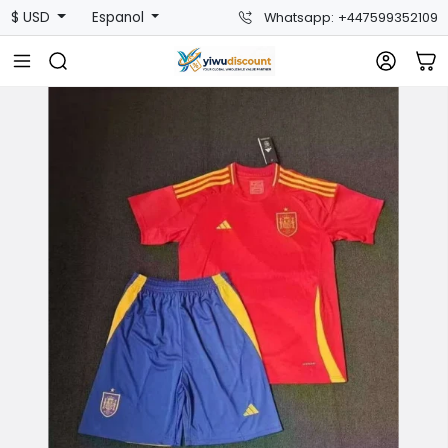
$ USD
Espanol
Whatsapp: +447599352109