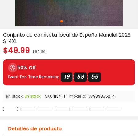
Conjunto de camiseta local de España Mundial 2026
S-4XL
$49.99
$99.99
50% Off
19
59
54
:
:
Event End Time Remaining
en stock:
En stock
SKU:
1134_1
modelo:
1779393558-4
Detalles de producto