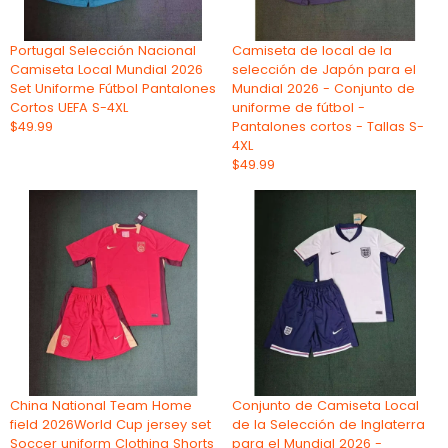
Portugal Selección Nacional
Camiseta de local de la
Camiseta Local Mundial 2026
selección de Japón para el
Set Uniforme Fútbol Pantalones
Mundial 2026 - Conjunto de
Cortos UEFA S-4XL
uniforme de fútbol -
$49.99
Pantalones cortos - Tallas S-
4XL
$49.99
China National Team Home
Conjunto de Camiseta Local
field 2026World Cup jersey set
de la Selección de Inglaterra
Soccer uniform Clothing Shorts
para el Mundial 2026 -